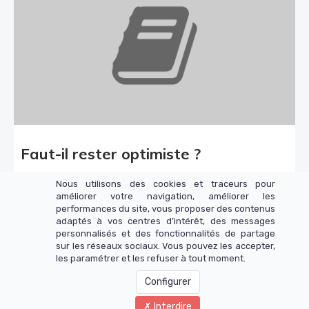
Faut-il rester optimiste ?
Face à toutes les crises relayées par les médias, est-
Nous utilisons des cookies et traceurs pour
il raisonnable d'avoir confiance dans le futur et dans
améliorer votre navigation, améliorer les
l'humanité ?
performances du site, vous proposer des contenus
adaptés à vos centres d’intérêt, des messages
Lire la suite
personnalisés et des fonctionnalités de partage
sur les réseaux sociaux. Vous pouvez les accepter,
les paramétrer et les refuser à tout moment.
Configurer
Interdire