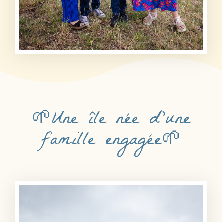
🌱Une île née d'une
famille engagée🌱