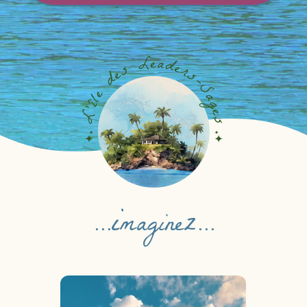
i
...
maginez...