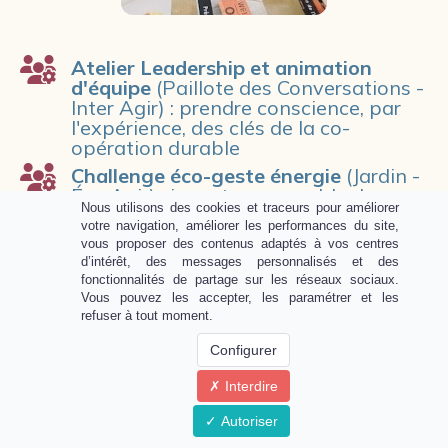
Atelier Leadership et animation
d'équipe
(Paillote des Conversations -
Inter Agir) : prendre conscience, par
l'expérience, des clés de la co-
opération durable
Challenge éco-geste énergie
(Jardin -
Éco Agir) : inventez ensemble des
Nous utilisons des cookies et traceurs pour améliorer
éco-geste pour minimiser votre
votre navigation, améliorer les performances du site,
impact énergétique pro et perso et
vous proposer des contenus adaptés à vos centres
mettez-les naturellement en
d’intérêt, des messages personnalisés et des
pratique..
fonctionnalités de partage sur les réseaux sociaux.
Vous pouvez les accepter, les paramétrer et les
Séance de méditation : Trouver sa
refuser à tout moment.
raison d’être
(Clairière - Harmonie de
l’Esprit) : Un moment pour poser des
Configurer
intentions claires et se recentrer sur
son chemin.
Interdire
Comment activer les clés de ton
Autoriser
énergie vitale durablement ?
(Dojo -